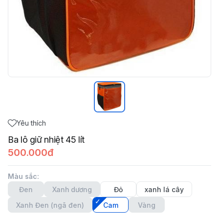
Yêu thích
Ba lô giữ nhiệt 45 lít
500.000đ
Màu sắc
:
Đen
Xanh dương
Đỏ
xanh lá cây
Xanh Đen (ngã đen)
Cam
Vàng