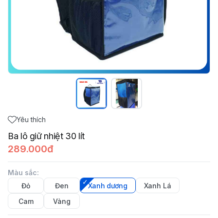
Yêu thích
Ba lô giữ nhiệt 30 lít
289.000đ
Màu sắc
:
Đỏ
Đen
Xanh dương
Xanh Lá
Cam
Vàng